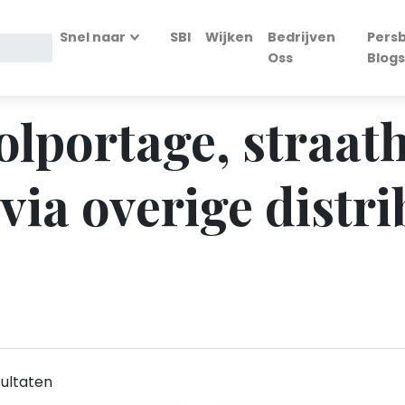
Snel naar
SBI
Wijken
Bedrijven
Persb
Oss
Blogs
Colportage, straat
 via overige dist
ultaten