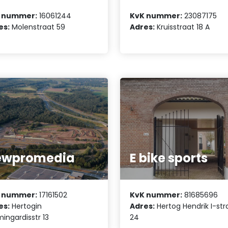
 nummer:
16061244
KvK nummer:
23087175
es:
Molenstraat 59
Adres:
Kruisstraat 18 A
ewpromedia
E bike sports
 nummer:
17161502
KvK nummer:
81685696
es:
Hertogin
Adres:
Hertog Hendrik I-str
ingardisstr 13
24