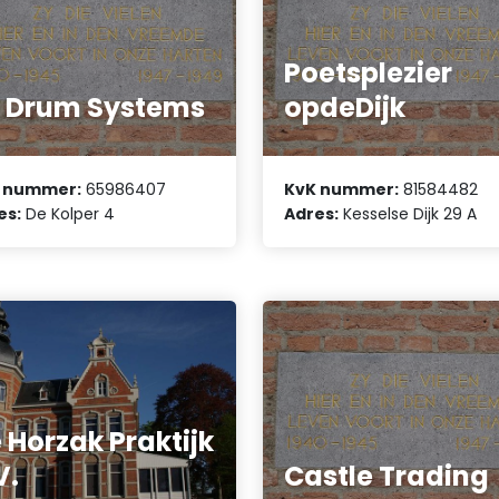
Poetsplezier
 Drum Systems
opdeDijk
 nummer:
65986407
KvK nummer:
81584482
es:
De Kolper 4
Adres:
Kesselse Dijk 29 A
 Horzak Praktijk
V.
Castle Trading