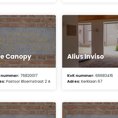
e Canopy
Alius Inviso
 nummer:
76820017
KvK nummer:
66683416
es:
Pastoor Bloemstraat 2 A
Adres:
Kerklaan 67