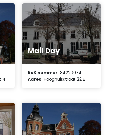
Mail Day
KvK nummer:
84220074
t 4
Adres:
Hooghuisstraat 22 E