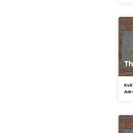
Th
KvK
Adr