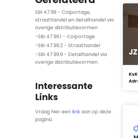
SBI 47.99 - Colportage,
straathandel en detailhandel via
overige distributievormen
-SBI 47.99.1 - Colportage
-SBI 47.99.2 - Straathandel
JZ
-SBI 47.99.9 - Detailhandel via
overige distributievormen
KvK
Adr
Interessante
Links
Vraag hier een
link
aan op deze
pagina.