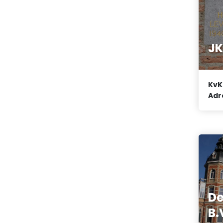
JK
KvK
Adr
De
B.