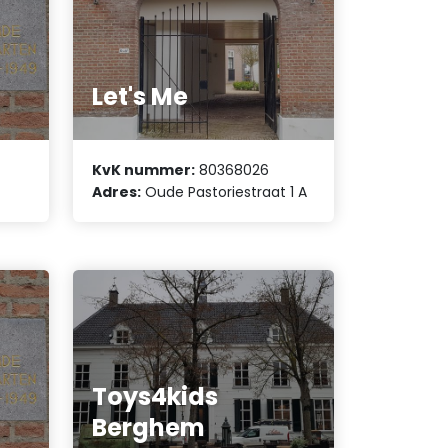
Let's Me
KvK nummer:
80368026
Adres:
Oude Pastoriestraat 1 A
Toys4kids
Berghem