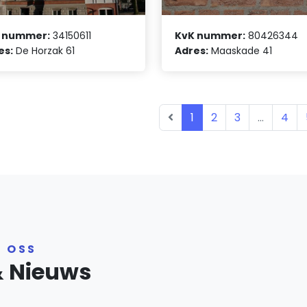
 nummer:
34150611
KvK nummer:
80426344
es:
De Horzak 61
Adres:
Maaskade 41
1
2
3
...
4
R OSS
& Nieuws