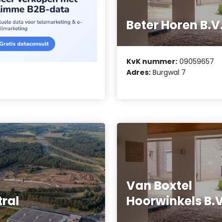
Beter Horen B.V
KvK nummer:
09059657
Adres:
Burgwal 7
Van Boxtel
tral
Hoorwinkels B.V