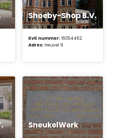
.
Shoeby-Shop B.V.
KvK nummer:
16054462
Adres:
Heuvel 9
.
SneukelWerk