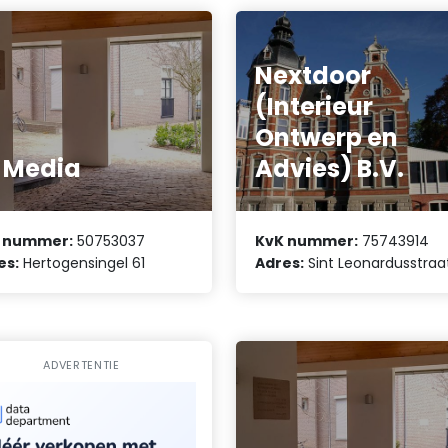
Nextdoor
(Interieur
Ontwerp en
 Media
Advies) B.V.
 nummer:
50753037
KvK nummer:
75743914
es:
Hertogensingel 61
Adres:
Sint Leonardusstraa
ADVERTENTIE