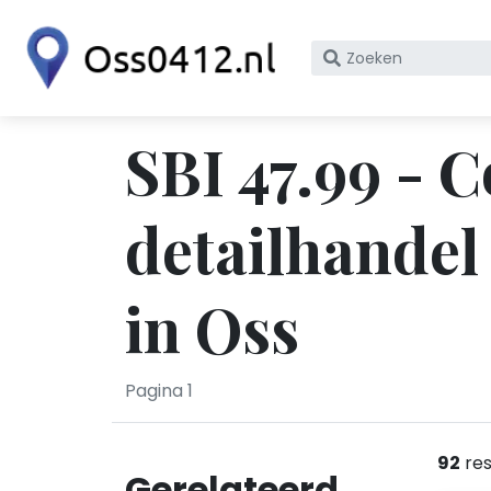
Zoek
op
bedrijfsnaam
of
SBI 47.99 - 
KvK
nummer
detailhandel
in Oss
Pagina 1
92
res
Gerelateerd