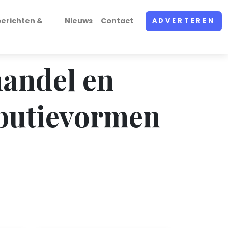
erichten &
Nieuws
Contact
ADVERTEREN
handel en
ributievormen