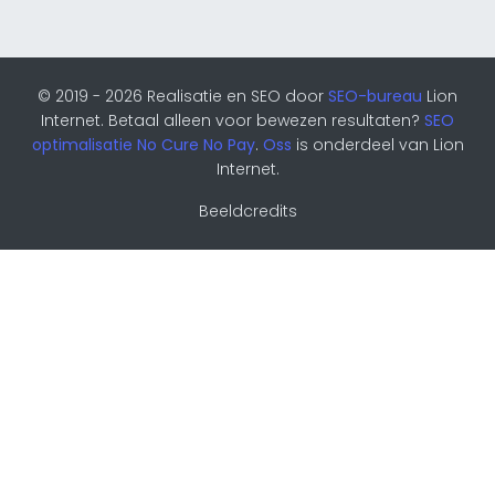
© 2019 - 2026 Realisatie en SEO door
SEO-bureau
Lion
Internet. Betaal alleen voor bewezen resultaten?
SEO
optimalisatie No Cure No Pay
.
Oss
is onderdeel van Lion
Internet.
Beeldcredits