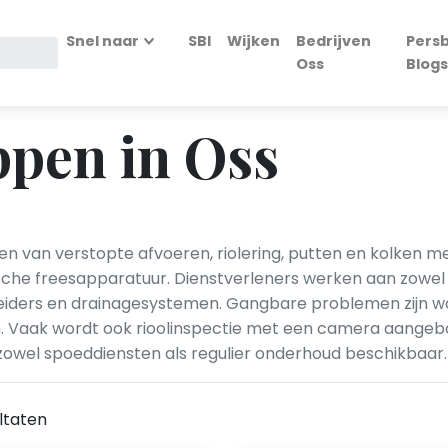
Snel naar
SBI
Wijken
Bedrijven
Persb
Oss
Blogs
ppen in Oss
en van verstopte afvoeren, riolering, putten en kolken 
che freesapparatuur. Dienstverleners werken aan zowel h
heiders en drainagesystemen. Gangbare problemen zijn wo
n. Vaak wordt ook rioolinspectie met een camera aangeb
 zowel spoeddiensten als regulier onderhoud beschikbaar.
ltaten