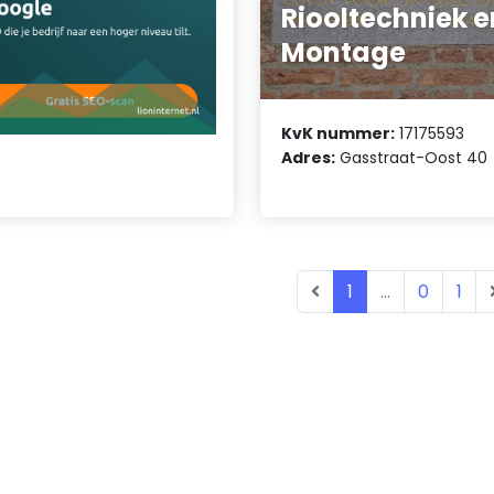
Riooltechniek e
Montage
KvK nummer:
17175593
Adres:
Gasstraat-Oost 40
1
...
0
1