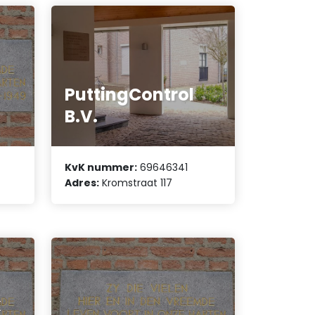
PuttingControl
B.V.
KvK nummer:
69646341
Adres:
Kromstraat 117
k