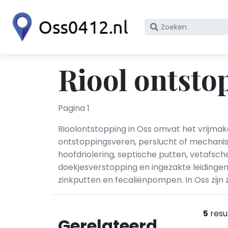
Zoek
op
bedrijfsnaam
of
Riool ontsto
KvK
nummer
Pagina 1
Rioolontstopping in Oss omvat het vrijmak
ontstoppingsveren, perslucht of mechanis
hoofdriolering, septische putten, vetafsc
doekjesverstopping en ingezakte leidinge
zinkputten en fecaliënpompen. In Oss zijn
5
resu
Gerelateerd