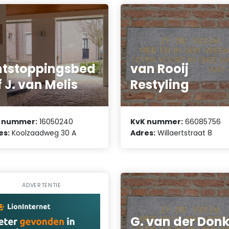
tstoppingsbed
van Rooij
jf J. van Melis
Restyling
 nummer:
16050240
KvK nummer:
66085756
es:
Koolzaadweg 30 A
Adres:
Willaertstraat 8
ADVERTENTIE
G. van der Don