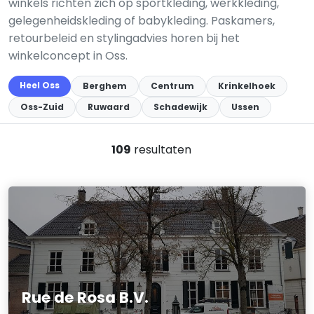
winkels richten zich op sportkleding, werkkleding,
gelegenheidskleding of babykleding. Paskamers,
retourbeleid en stylingadvies horen bij het
winkelconcept in Oss.
Heel Oss
Berghem
Centrum
Krinkelhoek
Oss-Zuid
Ruwaard
Schadewijk
Ussen
109
resultaten
Rue de Rosa B.V.