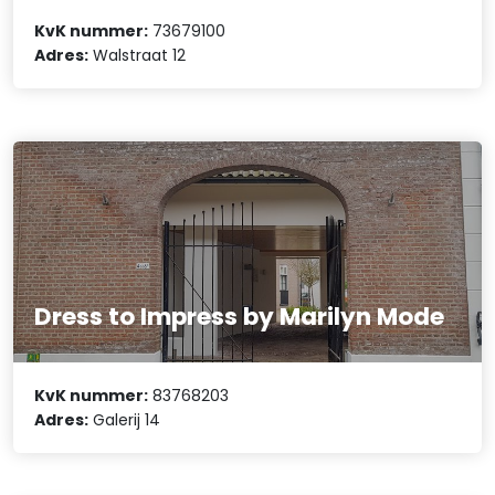
KvK nummer:
73679100
Adres:
Walstraat 12
Dress to Impress by Marilyn Mode
KvK nummer:
83768203
Adres:
Galerij 14