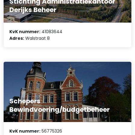
Stichting Administratiekantoor
Derijks Beheer
KvK nummer:
41083644
Adres:
Walstraat 8
Schepers
Bewindvoering/budgetbeheer
KvK nummer:
56775326