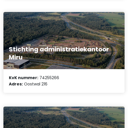
Stichting administratiekantoor
Miru
KvK nummer:
74255266
Adres:
Oostwal 216