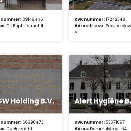
 nummer:
09149446
KvK nummer:
17242348
es:
Dr. Baptiststraat 11
Adres:
Nieuwe Provincialew
A
W Holding B.V.
Alert Hygiëne B
 nummer:
66996473
KvK nummer:
53071697
es:
De Horzak 61
Adres:
Dommelstraat 64