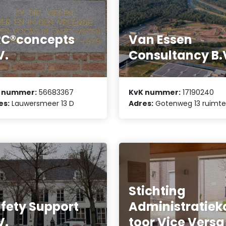
C®concepts
Van Essen
V.
Consultancy B.
 nummer:
56683367
KvK nummer:
17190240
es:
Lauwersmeer 13 D
Adres:
Gotenweg 13 ruimt
Stichting
fety Support
Administratiek
V.
toor Vice Versa