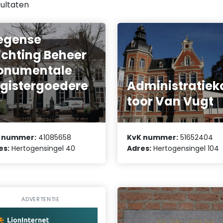
ultaten
egense
ichting Beheer
onumentale
gistergoedere
Administratiek
toor Van Vugt
 nummer:
41085658
KvK nummer:
51652404
es:
Hertogensingel 40
Adres:
Hertogensingel 104
ADVERTENTIE