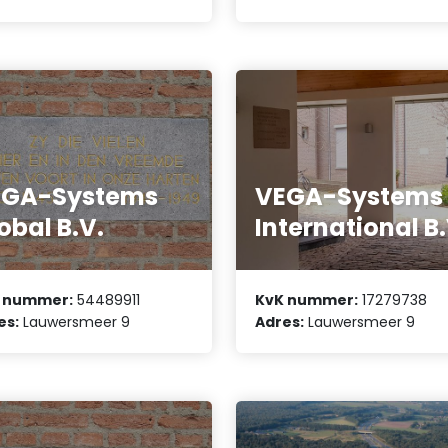
EGA-Systems
VEGA-Systems
obal B.V.
International B.
 nummer:
54489911
KvK nummer:
17279738
es:
Lauwersmeer 9
Adres:
Lauwersmeer 9