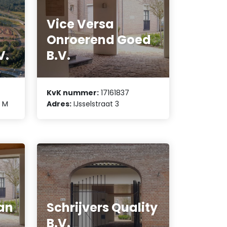
Vice Versa
Onroerend Goed
V.
B.V.
KvK nummer:
17161837
e M
Adres:
IJsselstraat 3
an
Schrijvers Quality
B.V.