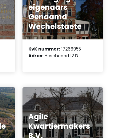
eigenaars
Genaamd
Wechelstaete
KvK nummer:
17266955
Adres:
Heschepad 12 D
Agile
de
Kwartiermakers
s
B.V.