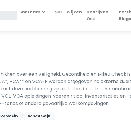
Snel naar
SBI
Wijken
Bedrijven
Persb
Oss
Blogs
hikken over een Veiligheid, Gezondheid en Milieu Checkli
VCA*, VCA** en VCA-P worden afgegeven na externe audit
et deze certificering zijn actief in de petrochemische in
OL-VCA opleidingen, voeren risico-inventarisaties en -e
X-zones of andere gevaarlijke werkomgevingen.
avenstein
Schadewijk