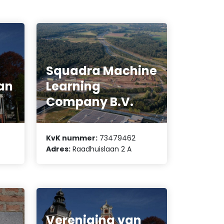
Squadra Machine
an
Learning
Company B.V.
KvK nummer:
73479462
Adres:
Raadhuislaan 2 A
Vereniging van