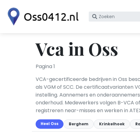
Zoek
op
bedrijfsnaam
of
Vca in Oss
KvK
nummer
Pagina 1
VCA-gecertificeerde bedrijven in Oss besc
als VGM of SCC. De certificaatvarianten 
instelling. Aannemers en onderaannemers m
onderhoud. Medewerkers volgen B-VCA of V
registreren near-misses en werken in ATE
Heel Oss
Berghem
Krinkelhoek
R