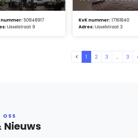
 nummer:
50848917
KvK nummer:
17161840
es:
IJsselstraat 9
Adres:
IJsselstraat 3
1
2
3
...
3
R OSS
& Nieuws