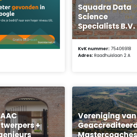
Squadra Data
Science
Specialists B.V.
KvK nummer:
75406918
Adres:
Raadhuislaan 2 A
RAAC
Vereniging van
twerpers +
Geaccrediteer
genieurs
Mastercoache