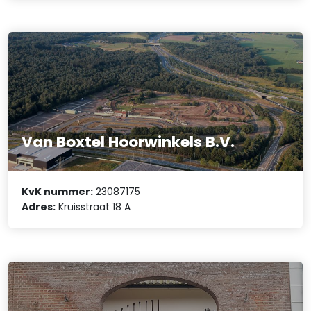
Van Boxtel Hoorwinkels B.V.
KvK nummer:
23087175
Adres:
Kruisstraat 18 A