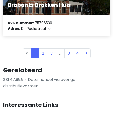
Brabants Brokken Huis
KvK nummer:
75706539
Adres:
Dr. Poelsstraat 10
1
2
3
...
3
4
Gerelateerd
SBI 47.99.9 - Detailhandel via overige
distributievormen
Interessante Links