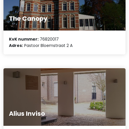
The Canopy
KvK nummer:
76820017
Adres:
Pastoor Bloemstraat 2 A
Alius Inviso