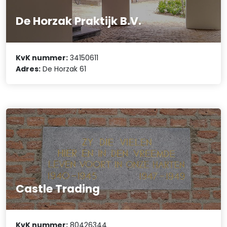
De Horzak Praktijk B.V.
KvK nummer:
34150611
Adres:
De Horzak 61
Castle Trading
KvK nummer:
80426344