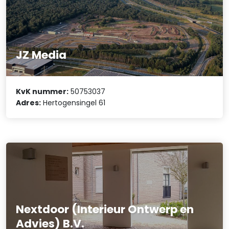
JZ Media
KvK nummer:
50753037
Adres:
Hertogensingel 61
Nextdoor (Interieur Ontwerp en
Advies) B.V.