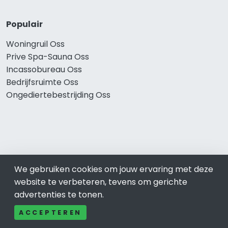
Populair
Woningruil Oss
Prive Spa-Sauna Oss
Incassobureau Oss
Bedrijfsruimte Oss
Ongediertebestrijding Oss
We gebruiken cookies om jouw ervaring met deze
website te verbeteren, tevens om gerichte
advertenties te tonen.
© 2019 - 2026 Realisatie en SEO door
SEO-bureau
Lion
Internet. Betaal alleen voor bewezen resultaten?
SEO
ACCEPTEREN
optimalisatie No Cure No Pay
.
Oss
is onderdeel van Lion