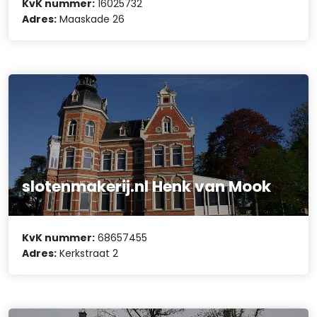
KvK nummer:
16025732
Adres:
Maaskade 26
slotenmakerij.nl Henk van Mook
KvK nummer:
68657455
Adres:
Kerkstraat 2