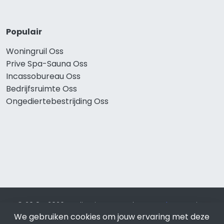
Populair
Woningruil Oss
Prive Spa-Sauna Oss
Incassobureau Oss
Bedrijfsruimte Oss
Ongediertebestrijding Oss
© 2019 - 2026 Realisatie en SEO door
SEO-bureau
Lion
We gebruiken cookies om jouw ervaring met deze
Internet. Betaal alleen voor bewezen resultaten?
SEO