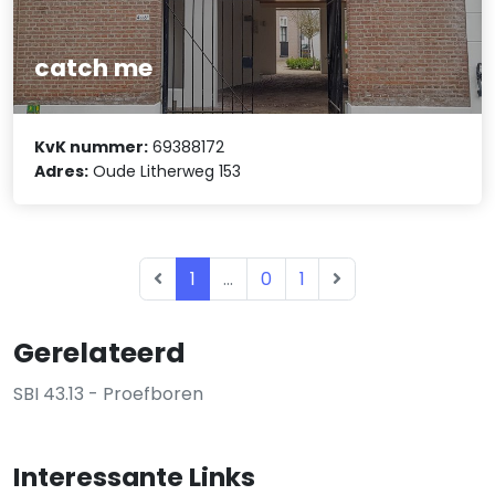
catch me
KvK nummer:
69388172
Adres:
Oude Litherweg 153
1
...
0
1
Gerelateerd
SBI 43.13 - Proefboren
Interessante Links