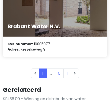
Brabant Water N.V.
KvK nummer:
16005077
Adres:
Kesselseweg 9
1
...
0
1
Gerelateerd
SBI 36.00 - Winning en distributie van water