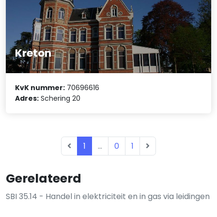
Kreton
KvK nummer:
70696616
Adres:
Schering 20
1
...
0
1
Gerelateerd
SBI 35.14 - Handel in elektriciteit en in gas via leidingen