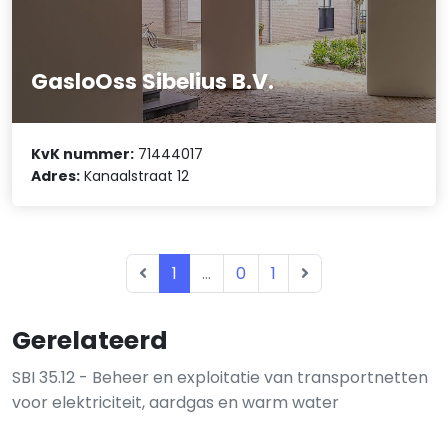
GasloOss Sibelius B.V.
KvK nummer:
71444017
Adres:
Kanaalstraat 12
1
...
0
1
Gerelateerd
SBI 35.12 - Beheer en exploitatie van transportnetten
voor elektriciteit, aardgas en warm water