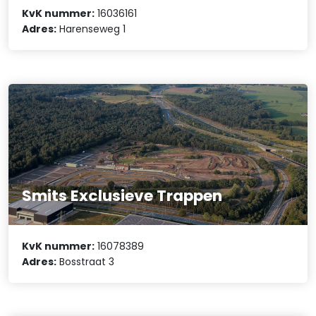
KvK nummer:
16036161
Adres:
Harenseweg 1
Smits Exclusieve Trappen
KvK nummer:
16078389
Adres:
Bosstraat 3