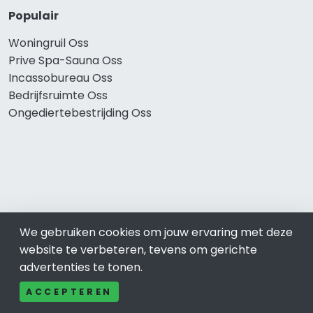
Populair
Woningruil Oss
Prive Spa-Sauna Oss
Incassobureau Oss
Bedrijfsruimte Oss
Ongediertebestrijding Oss
We gebruiken cookies om jouw ervaring met deze
website te verbeteren, tevens om gerichte
© 2019 - 2026 Realisatie en SEO door
SEO-bureau
Lion
advertenties te tonen.
Internet. Betaal alleen voor bewezen resultaten?
SEO
optimalisatie No Cure No Pay
.
Oss
is onderdeel van Lion
ACCEPTEREN
Internet.