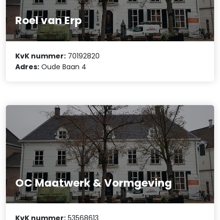
Roel van Erp
KvK nummer:
70192820
Adres:
Oude Baan 4
OC Maatwerk & Vormgeving
KvK nummer:
53568613