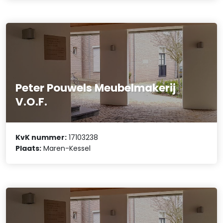
Peter Pouwels Meubelmakerij
V.O.F.
KvK nummer:
17103238
Plaats:
Maren-Kessel