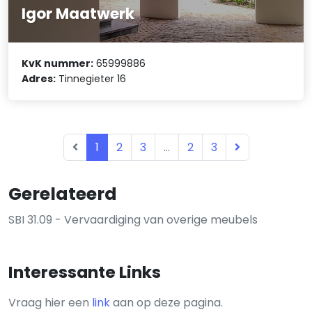
Igor Maatwerk
KvK nummer:
65999886
Adres:
Tinnegieter 16
1
2
3
...
2
3
Gerelateerd
SBI 31.09 - Vervaardiging van overige meubels
Interessante Links
Vraag hier een
link
aan op deze pagina.