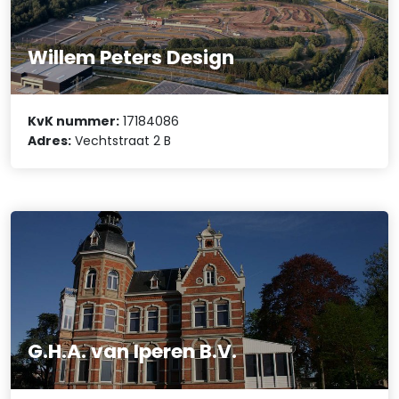
Willem Peters Design
KvK nummer:
17184086
Adres:
Vechtstraat 2 B
G.H.A. van Iperen B.V.