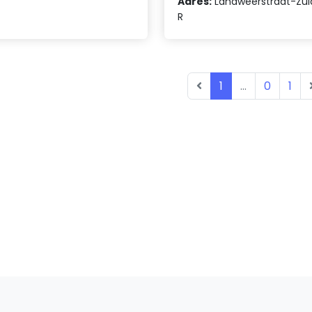
Adres:
Landweerstraat-Zui
R
1
...
0
1