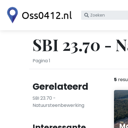
Zoek
op
bedrijfsnaam
of
SBI 23.70 - 
KvK
nummer
Pagina 1
5
resu
Gerelateerd
SBI 23.70 -
Natuursteenbewerking
M
Interessante