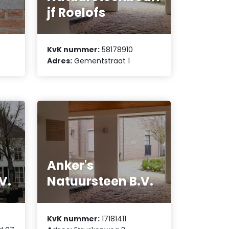
jf Roelofs
KvK nummer:
58178910
Adres:
Gementstraat 1
Anker's
V.
Natuursteen B.V.
KvK nummer:
17181411