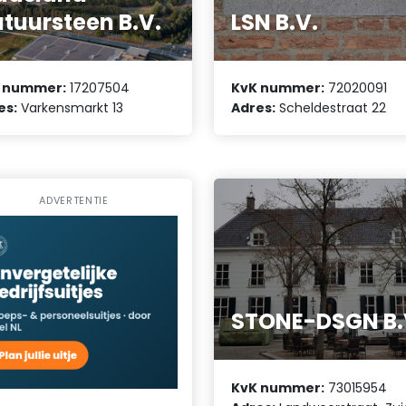
tuursteen B.V.
LSN B.V.
 nummer:
17207504
KvK nummer:
72020091
es:
Varkensmarkt 13
Adres:
Scheldestraat 22
ADVERTENTIE
STONE-DSGN B.
KvK nummer:
73015954