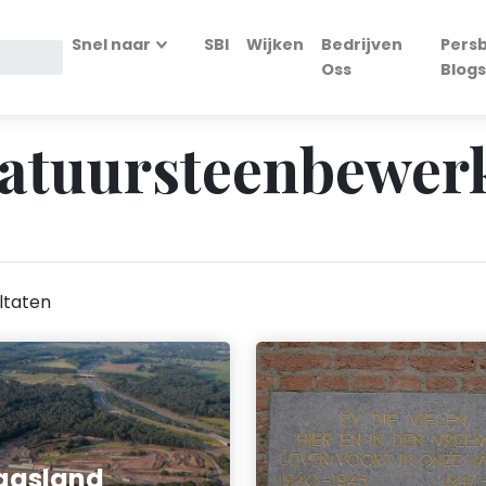
Snel naar
SBI
Wijken
Bedrijven
Persb
Oss
Blogs
Natuursteenbewer
ltaten
aasland