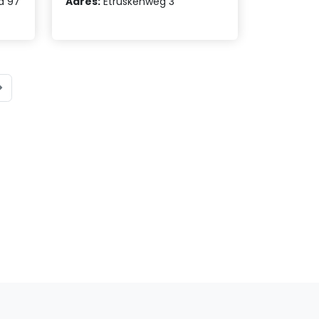
d 97
Adres:
Etruskenweg 3