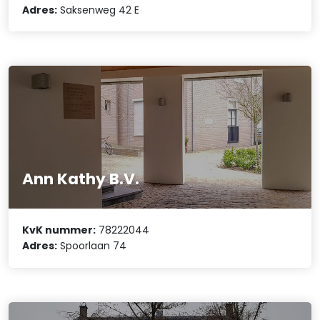
Adres:
Saksenweg 42 E
Ann Kathy B.V.
KvK nummer:
78222044
Adres:
Spoorlaan 74