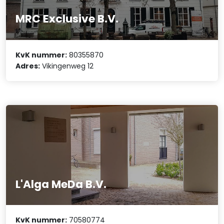
MRC Exclusive B.V.
KvK nummer:
80355870
Adres:
Vikingenweg 12
L'Alga MeDa B.V.
KvK nummer:
70580774