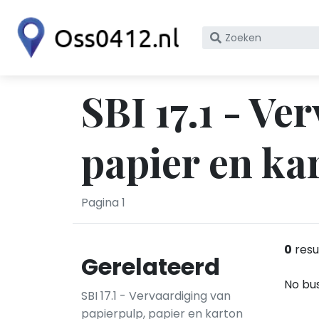
Zoek
op
bedrijfsnaam
of
SBI 17.1 - Ve
KvK
nummer
papier en ka
Pagina 1
0
resu
Gerelateerd
No bus
SBI 17.1 - Vervaardiging van
papierpulp, papier en karton