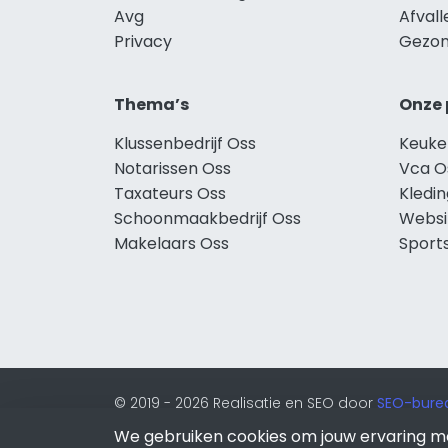
Avg
Afvall
Privacy
Gezon
Thema’s
Onze 
Klussenbedrijf Oss
Keuke
Notarissen Oss
Vca O
Taxateurs Oss
Kledi
Schoonmaakbedrijf Oss
Websi
Makelaars Oss
Sport
© 2019 - 2026 Realisatie en SEO door
SEO-bure
van Lion Internet.
We gebruiken cookies om jouw ervaring m