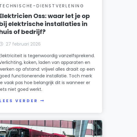
TECHNISCHE-DIENSTVERLENING
Elektricien Oss: waar let je op
bij elektrische installaties in
huis of bedrijf?
27 februari 2026
Elektriciteit is tegenwoordig vanzelfsprekend.
Verlichting, koken, laden van apparaten en
werken op afstand: vrijwel alles draait op een
goed functionerende installatie. Toch merk
je vaak pas hoe belangrijk dit is wanneer er
iets niet goed werkt.
LEES VERDER