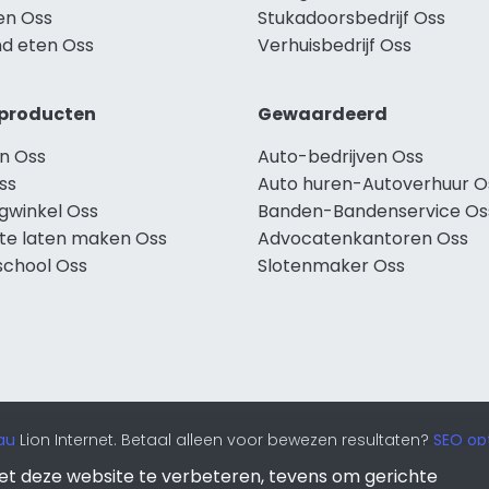
en Oss
Stukadoorsbedrijf Oss
d eten Oss
Verhuisbedrijf Oss
producten
Gewaardeerd
n Oss
Auto-bedrijven Oss
ss
Auto huren-Autoverhuur O
ngwinkel Oss
Banden-Bandenservice Os
te laten maken Oss
Advocatenkantoren Oss
school Oss
Slotenmaker Oss
au
Lion Internet. Betaal alleen voor bewezen resultaten?
SEO opt
et deze website te verbeteren, tevens om gerichte