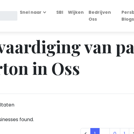
Snel naar
SBI
Wijken
Bedrijven
Persb
Oss
Blogs
rvaardiging van p
rton in Oss
ltaten
inesses found.
1
...
0
1