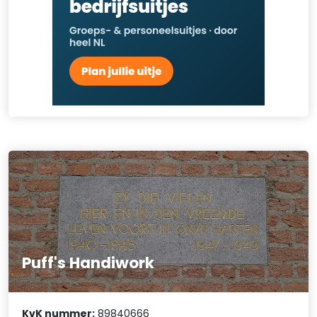
Puff's Handiwork
KvK nummer:
89840666