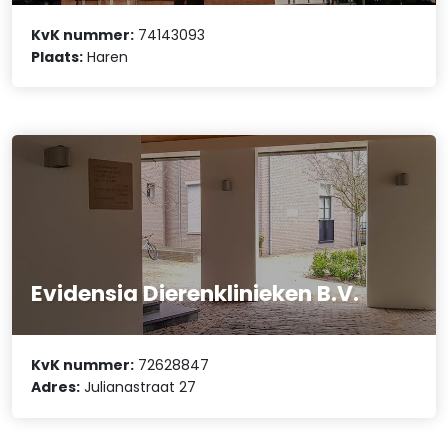
KvK nummer:
74143093
Plaats:
Haren
Evidensia Dierenklinieken B.V.
KvK nummer:
72628847
Adres:
Julianastraat 27