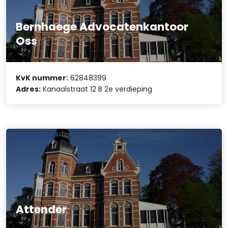
Bernhaege Advocatenkantoor
Oss
KvK nummer:
62848399
Adres:
Kanaalstraat 12 B 2e verdieping
Attender