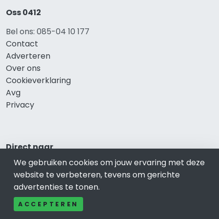
Oss 0412
Bel ons: 085-04 10 177
Contact
Adverteren
Over ons
Cookieverklaring
Avg
Privacy
Direct naar
We gebruiken cookies om jouw ervaring met deze
Rijscholen Oss
website te verbeteren, tevens om gerichte
Fietswinkels Oss
advertenties te tonen.
Taxi Oss
Kapper Oss
ACCEPTEREN
Gezondheid Oss