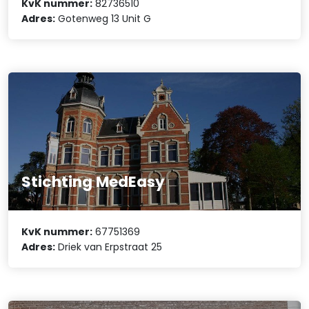
KvK nummer:
82736510
Adres:
Gotenweg 13 Unit G
Stichting MedEasy
KvK nummer:
67751369
Adres:
Driek van Erpstraat 25