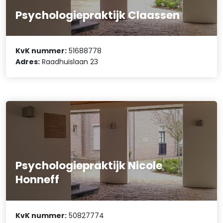
Psychologiepraktijk Claassen
KvK nummer:
51688778
Adres:
Raadhuislaan 23
Psychologiepraktijk Nicole
Honneff
KvK nummer:
50827774