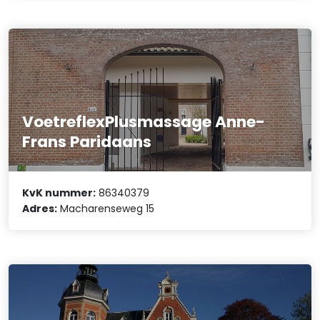
VoetreflexPlusmassage Anne-
Frans Paridaans
KvK nummer:
86340379
Adres:
Macharenseweg 15