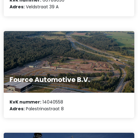
KvK nummer:
66789036
Adres:
Veldstraat 39 A
Fource Automotive B.V.
KvK nummer:
14040558
Adres:
Palestrinastraat 8