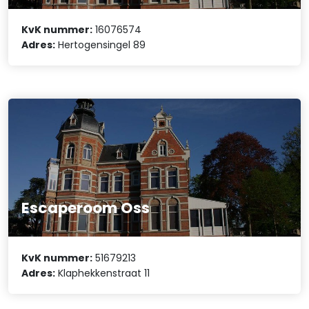
KvK nummer:
16076574
Adres:
Hertogensingel 89
Escaperoom Oss
KvK nummer:
51679213
Adres:
Klaphekkenstraat 11