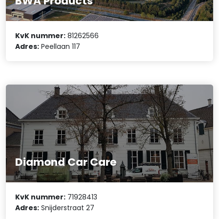
BWA Products
KvK nummer:
81262566
Adres:
Peellaan 117
Diamond Car Care
KvK nummer:
71928413
Adres:
Snijderstraat 27