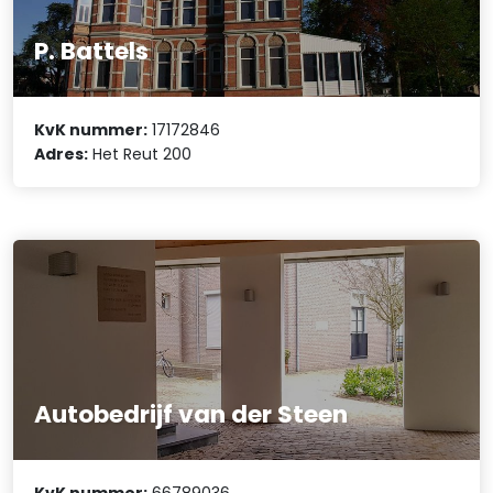
P. Battels
KvK nummer:
17172846
Adres:
Het Reut 200
Autobedrijf van der Steen