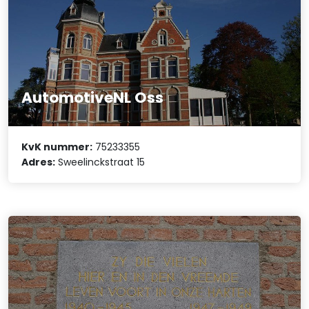
AutomotiveNL Oss
KvK nummer:
75233355
Adres:
Sweelinckstraat 15