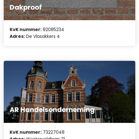
Dakproof
KvK nummer:
82085234
Adres:
De Vlasakkers 4
AR Handelsonderneming
KvK nummer:
73227048
Adres:
Westerveldlaan 31