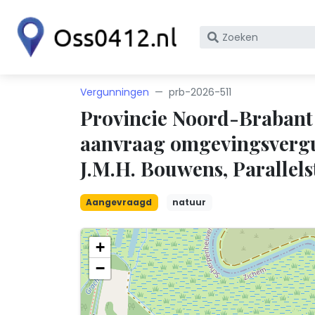
Zoek
op
bedrijfsnaam
of
Vergunningen
prb-2026-511
KvK
Provincie Noord-Brabant
nummer
aanvraag omgevingsvergu
J.M.H. Bouwens, Parallelst
Aangevraagd
natuur
+
−