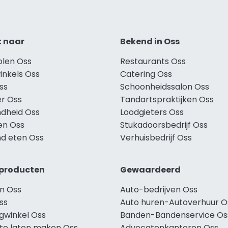
t naar
Bekend in Oss
olen Oss
Restaurants Oss
inkels Oss
Catering Oss
ss
Schoonheidssalon Oss
r Oss
Tandartspraktijken Oss
dheid Oss
Loodgieters Oss
en Oss
Stukadoorsbedrijf Oss
d eten Oss
Verhuisbedrijf Oss
producten
Gewaardeerd
n Oss
Auto-bedrijven Oss
ss
Auto huren-Autoverhuur O
ngwinkel Oss
Banden-Bandenservice Os
te laten maken Oss
Advocatenkantoren Oss