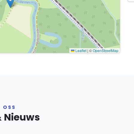
Leaflet
|
©
OpenStreetMap
R OSS
& Nieuws