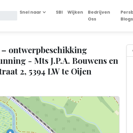
Snel naar
SBI
Wijken
Bedrijven
Persb
Oss
Blogs
 – ontwerpbeschikking
nning - Mts J.P.A. Bouwens en
raat 2, 5394 LW te Oijen