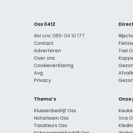
Oss 0412
Direc
Bel ons: 085-04 10 177
Rijsch
Contact
Fietsw
Adverteren
Taxi O
Over ons
Kappe
Cookieverklaring
Gezon
Avg
Afvall
Privacy
Gezon
Thema’s
Onze 
Klussenbedrijf Oss
Keuke
Notarissen Oss
Vca O
Taxateurs Oss
Kledi
Schoonmaakbedrijf Oss
Websi