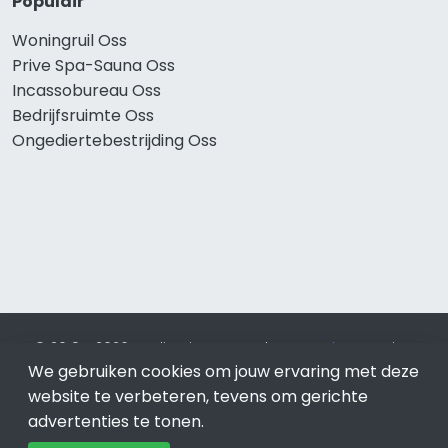
Populair
Woningruil Oss
Prive Spa-Sauna Oss
Incassobureau Oss
Bedrijfsruimte Oss
Ongediertebestrijding Oss
© 2019 - 2026 Realisatie en SEO door
SEO-bureau
Lion
Internet. Betaal alleen voor bewezen resultaten?
SEO
We gebruiken cookies om jouw ervaring met deze
optimalisatie No Cure No Pay
.
Oss
is onderdeel van Lion
website te verbeteren, tevens om gerichte
Internet.
advertenties te tonen.