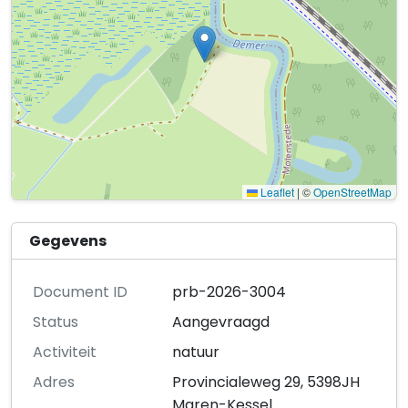
Leaflet
|
©
OpenStreetMap
Gegevens
Document ID
prb-2026-3004
Status
Aangevraagd
Activiteit
natuur
Adres
Provincialeweg 29, 5398JH
Maren-Kessel