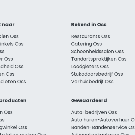
t naar
Bekend in Oss
olen Oss
Restaurants Oss
inkels Oss
Catering Oss
ss
Schoonheidssalon Oss
r Oss
Tandartspraktijken Oss
dheid Oss
Loodgieters Oss
en Oss
Stukadoorsbedrijf Oss
d eten Oss
Verhuisbedrijf Oss
producten
Gewaardeerd
n Oss
Auto-bedrijven Oss
ss
Auto huren-Autoverhuur O
ngwinkel Oss
Banden-Bandenservice Os
te laten maken Oss
Advocatenkantoren Oss