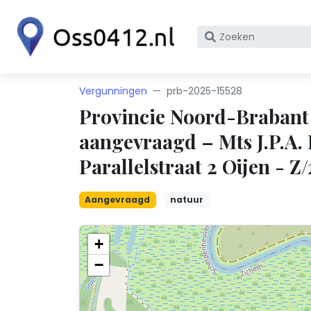
Zoek
op
bedrijfsnaam
of
Vergunningen
prb-2025-15528
KvK
Provincie Noord-Braban
nummer
aangevraagd – Mts J.P.A.
Parallelstraat 2 Oijen - Z
Aangevraagd
natuur
+
−