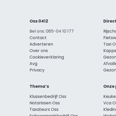
Oss 0412
Direc
Bel ons: 085-04 10 177
Rijsch
Contact
Fietsw
Adverteren
Taxi O
Over ons
Kappe
Cookieverklaring
Gezon
Avg
Afvall
Privacy
Gezon
Thema’s
Onze 
Klussenbedrijf Oss
Keuke
Notarissen Oss
Vca O
Taxateurs Oss
Kledi
Schoonmaakbedrijf Oss
Websi