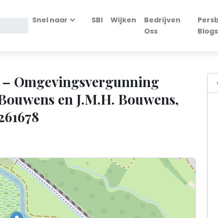
Snel naar
SBI
Wijken
Bedrijven
Persb
Oss
Blogs
t – Omgevingsvergunning
 Bouwens en J.M.H. Bouwens,
/261678