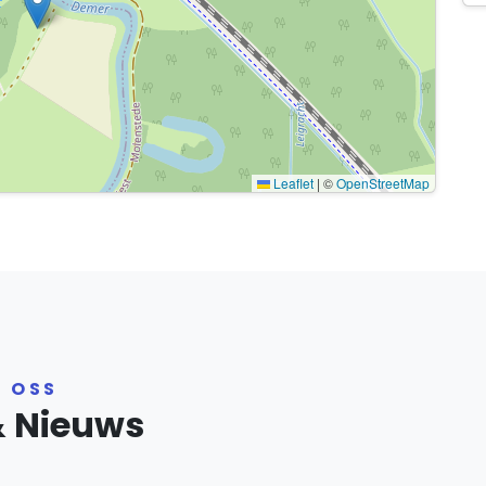
Leaflet
|
©
OpenStreetMap
R OSS
& Nieuws