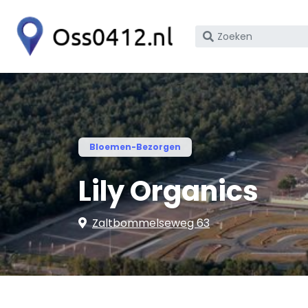
Zoek
op
bedrijfsnaam
of
KvK
nummer
Bloemen-Bezorgen
Lily Organics
Zaltbommelseweg 63