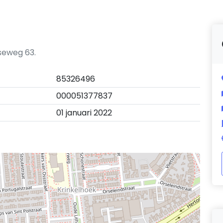
seweg 63.
85326496
000051377837
01 januari 2022