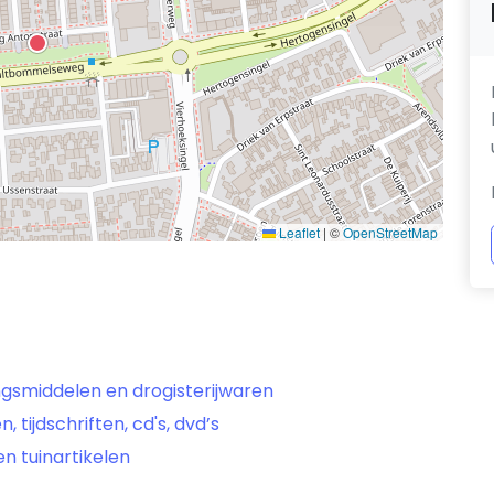
Leaflet
|
©
OpenStreetMap
ingsmiddelen en drogisterijwaren
, tijdschriften, cd's, dvd’s
en tuinartikelen