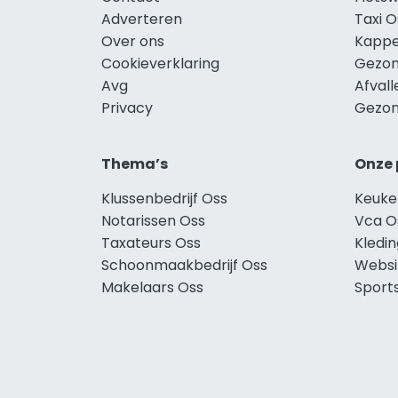
Adverteren
Taxi O
Over ons
Kappe
Cookieverklaring
Gezon
Avg
Afvall
Privacy
Gezon
Thema’s
Onze 
Klussenbedrijf Oss
Keuke
Notarissen Oss
Vca O
Taxateurs Oss
Kledi
Schoonmaakbedrijf Oss
Websi
Makelaars Oss
Sport