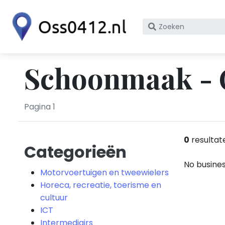
Zoek
op
bedrijfsnaam
of
Schoonmaak - 
KvK
nummer
Pagina 1
0
resultat
Categorieën
No busines
Motorvoertuigen en tweewielers
Horeca, recreatie, toerisme en
cultuur
ICT
Intermediairs