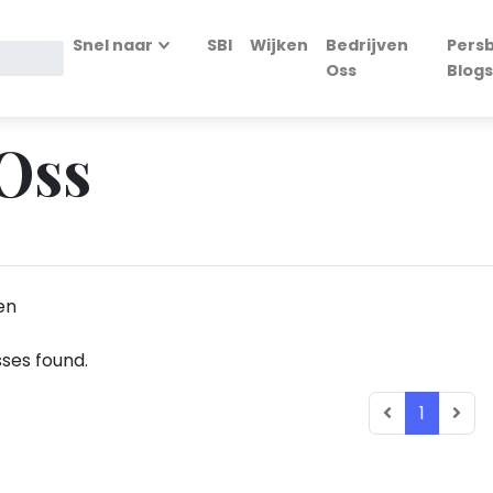
Snel naar
SBI
Wijken
Bedrijven
Persb
Oss
Blogs
Oss
en
ses found.
1