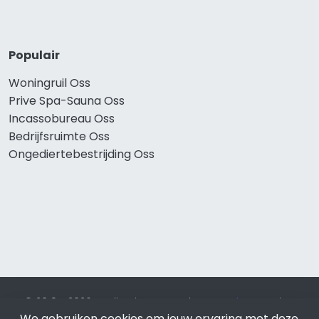
Populair
Woningruil Oss
Prive Spa-Sauna Oss
Incassobureau Oss
Bedrijfsruimte Oss
Ongediertebestrijding Oss
© 2019 - 2026 Realisatie en SEO door
SEO-bureau
Lion
We gebruiken cookies om jouw ervaring met deze
Internet. Betaal alleen voor bewezen resultaten?
SEO