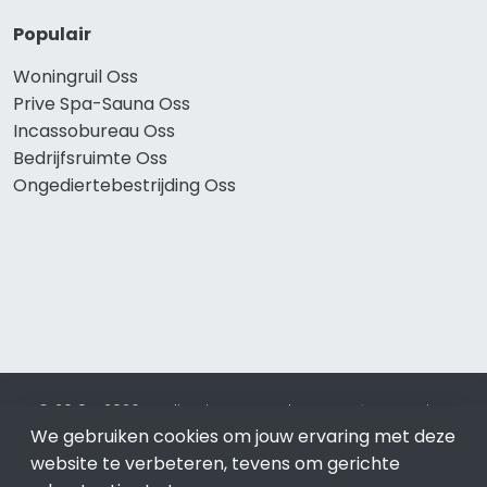
Populair
Woningruil Oss
Prive Spa-Sauna Oss
Incassobureau Oss
Bedrijfsruimte Oss
Ongediertebestrijding Oss
© 2019 - 2026 Realisatie en SEO door
SEO-bureau
Lion
We gebruiken cookies om jouw ervaring met deze
Internet. Betaal alleen voor bewezen resultaten?
SEO
optimalisatie No Cure No Pay
.
Oss
is onderdeel van Lion
website te verbeteren, tevens om gerichte
Internet.